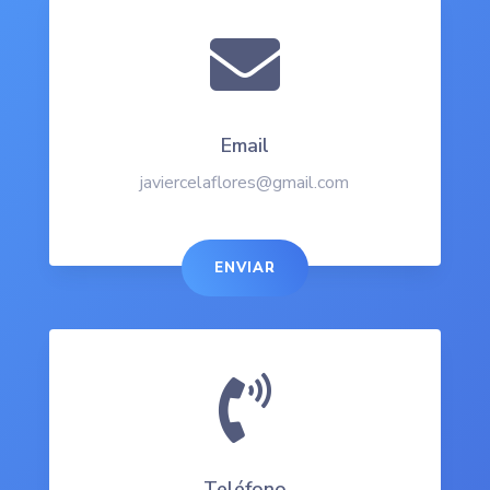

Email
javiercelaflores@gmail.com
ENVIAR

Teléfono